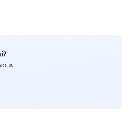
i?
arca, su