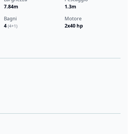
7.84m
1.3m
Bagni
Motore
4
2x40 hp
(4+1)