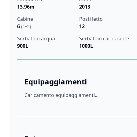
13.96m
2013
Cabine
Posti letto
6
12
(4+2)
Serbatoio acqua
Serbatoio carburante
900L
1000L
Equipaggiamenti
Caricamento equipaggiamenti...