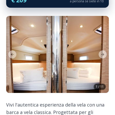
a persona se siete in 10
Previous Slide
Next Sl
1 / 11
Vivi l'autentica esperienza della vela con una
barca a vela classica. Progettata per gli