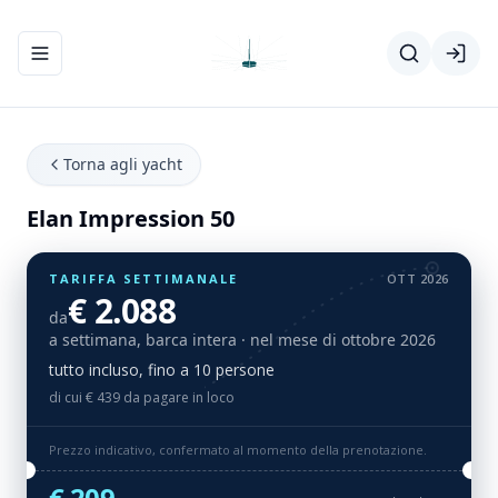
Apri/chiudi menu di navigazione
Torna agli yacht
Elan Impression 50
TARIFFA SETTIMANALE
OTT 2026
€ 2.088
da
a settimana, barca intera
· nel mese di ottobre 2026
tutto incluso, fino a 10 persone
di cui € 439 da pagare in loco
Prezzo indicativo, confermato al momento della prenotazione.
€ 209