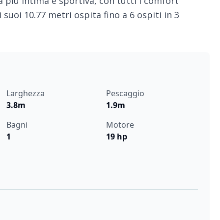
 più intima e sportiva, con tutti i comfort
suoi 10.77 metri ospita fino a 6 ospiti in 3
Larghezza
Pescaggio
3.8m
1.9m
Bagni
Motore
1
19 hp