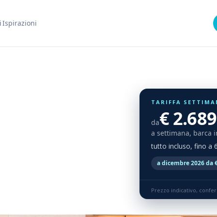
i
Ispirazioni
TARIFFA SETTIMA
€ 2.689
da
a settimana, barca i
tutto incluso, fino a
a dicembre 2026 da €
Prezzo indicativo, confe