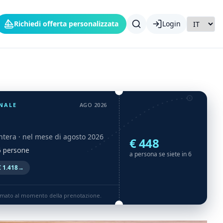
Richiedi offerta personalizzata
Login
NALE
AGO 2026
ntera
· nel mese di agosto 2026
€ 448
 6 persone
a persona se siete in 6
 1.418
→
rmato al momento della prenotazione.