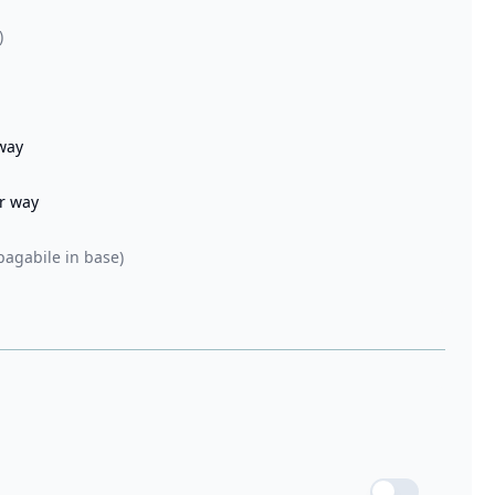
)
 way
er way
pagabile in base)