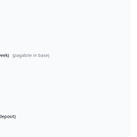
week)
(pagabile in base)
deposit)