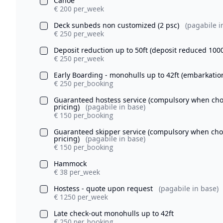
Canoe
€ 200 per_week
Deck sunbeds non customized (2 psc)
(pagabile i
€ 250 per_week
Deposit reduction up to 50ft (deposit reduced 100
€ 250 per_week
Early Boarding - monohulls up to 42ft (embarkatio
€ 250 per_booking
Guaranteed hostess service (compulsory when chosi
pricing)
(pagabile in base)
€ 150 per_booking
Guaranteed skipper service (compulsory when chosi
pricing)
(pagabile in base)
€ 150 per_booking
Hammock
€ 38 per_week
Hostess - quote upon request
(pagabile in base)
€ 1250 per_week
Late check-out monohulls up to 42ft
€ 250 per_booking