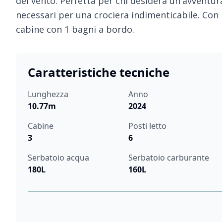
del vento. Perfetta per chi desidera un'avventura
necessari per una crociera indimenticabile. Con i 
cabine con 1 bagni a bordo.
Caratteristiche tecniche
Lunghezza
Anno
10.77m
2024
Cabine
Posti letto
3
6
Serbatoio acqua
Serbatoio carburante
180L
160L