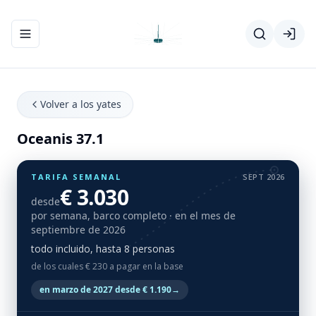
Abrir/cerrar el menú de navegación
Volver a los yates
Oceanis 37.1
TARIFA SEMANAL
SEPT 2026
€ 3.030
desde
por semana, barco completo
· en el mes de
septiembre de 2026
todo incluido, hasta 8 personas
de los cuales € 230 a pagar en la base
en marzo de 2027 desde € 1.190
→